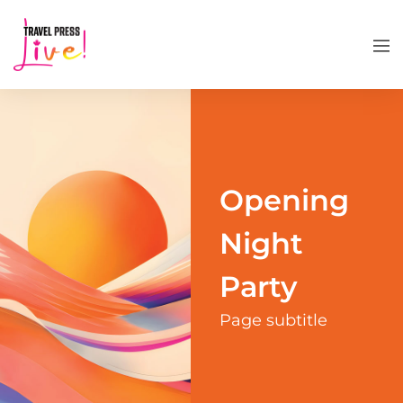
Opening
Night
Party
Page subtitle